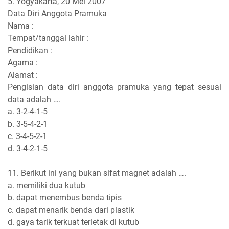
5. Yogyakarta, 20 Mei 2007
Data Diri Anggota Pramuka
Nama :
Tempat/tanggal lahir :
Pendidikan :
Agama :
Alamat :
Pengisian data diri anggota pramuka yang tepat sesuai
data adalah ….
a. 3-2-4-1-5
b. 3-5-4-2-1
c. 3-4-5-2-1
d. 3-4-2-1-5
11. Berikut ini yang bukan sifat magnet adalah ….
a. memiliki dua kutub
b. dapat menembus benda tipis
c. dapat menarik benda dari plastik
d. gaya tarik terkuat terletak di kutub