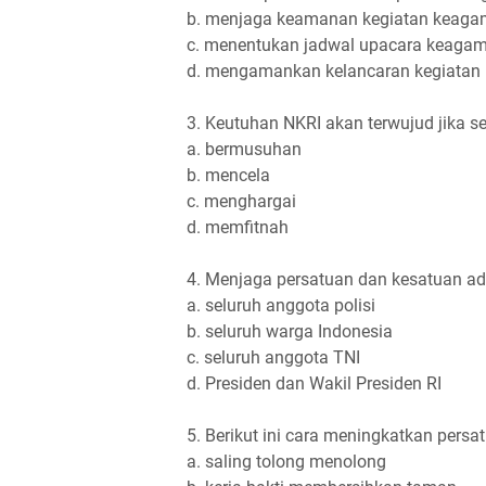
b. menjaga keamanan kegiatan keaga
c. menentukan jadwal upacara keaga
d. mengamankan kelancaran kegiatan
3. Keutuhan NKRI akan terwujud jika se
a. bermusuhan
b. mencela
c. menghargai
d. memfitnah
4. Menjaga persatuan dan kesatuan adal
a. seluruh anggota polisi
b. seluruh warga Indonesia
c. seluruh anggota TNI
d. Presiden dan Wakil Presiden RI
5. Berikut ini cara meningkatkan persat
a. saling tolong menolong