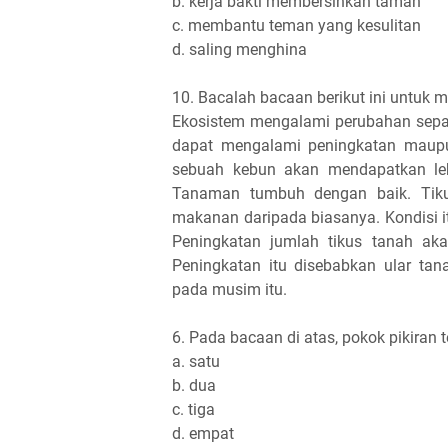
b. kerja bakti membersihkan taman
c. membantu teman yang kesulitan
d. saling menghina
10. Bacalah bacaan berikut ini untuk 
Ekosistem mengalami perubahan sep
dapat mengalami peningkatan maupu
sebuah kebun akan mendapatkan leb
Tanaman tumbuh dengan baik. Tiku
makanan daripada biasanya. Kondisi it
Peningkatan jumlah tikus tanah ak
Peningkatan itu disebabkan ular t
pada musim itu.
6. Pada bacaan di atas, pokok pikiran t
a. satu
b. dua
c. tiga
d. empat