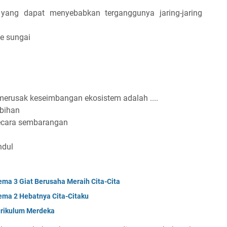
r yang dapat menyebabkan terganggunya jaring-jaring
e sungai
 merusak keseimbangan ekosistem adalah ....
ebihan
ecara sembarangan
ndul
ema 3 Giat Berusaha Meraih Cita-Cita
ema 2 Hebatnya Cita-Citaku
Kurikulum Merdeka