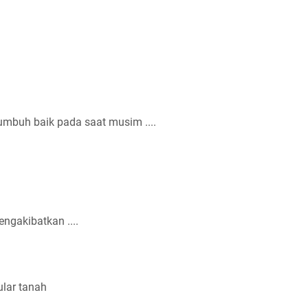
tumbuh baik pada saat musim ....
ngakibatkan ....
ular tanah