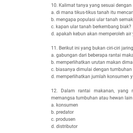
10. Kalimat tanya yang sesuai dengan is
a. di mana tikus-tikus tanah itu menca
b. mengapa populasi ular tanah sema
c. kapan ular tanah berkembang biak?
d. apakah kebun akan memperoleh air
11. Berikut ini yang bukan ciri-ciri jari
a. gabungan dari beberapa rantai mak
b. memperlihatkan urutan makan dim
c. biasanya dimulai dengan tumbuhan
d. memperlihatkan jumlah konsumen y
12. Dalam rantai makanan, yang 
memangsa tumbuhan atau hewan lain di
a. konsumen
b. predator
c. produsen
d. distributor