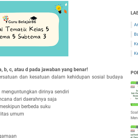
LA
Ar
B
Ke
Ke
 a, b, c, atau d pada jawaban yang benar!
PO
ersatuan dan kesatuan dalam kehidupan sosial budaya
a menguntungkan dirinya sendiri
ncana dari daerahnya saja
 meskipun berbeda suku
Soal
ilitas umum
Men
agamaan