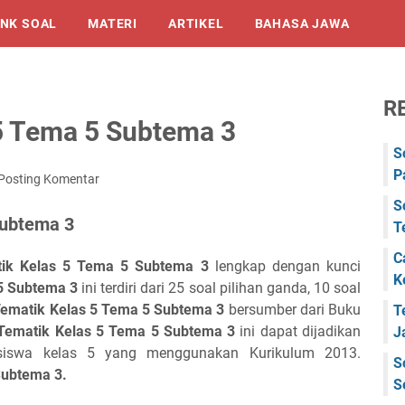
NK SOAL
MATERI
ARTIKEL
BAHASA JAWA
R
5 Tema 5 Subtema 3
S
P
Posting Komentar
S
Subtema 3
T
C
tik Kelas 5 Tema 5 Subtema 3
lengkap dengan kunci
K
5 Subtema 3
ini terdiri dari 25 soal pilihan ganda, 10 soal
Tematik Kelas 5 Tema 5 Subtema 3
bersumber dari Buku
T
Tematik Kelas 5 Tema 5 Subtema 3
ini dapat dijadikan
J
a siswa kelas 5 yang menggunakan Kurikulum 2013.
S
Subtema 3.
S