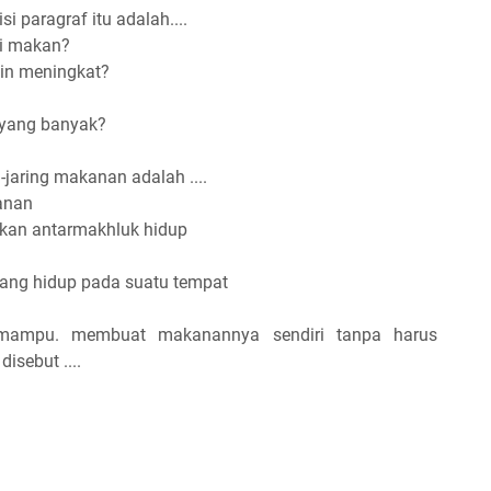
i paragraf itu adalah....
ri makan?
kin meningkat?
 yang banyak?
ng-jaring makanan adalah ....
anan
akan antarmakhluk hidup
ang hidup pada suatu tempat
mampu. membuat makanannya sendiri tanpa harus
sebut ....